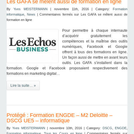
Les GAFA se mêlent aussi de formation en ligne
By
Yves MEISTERMANN
| novembre 11th, 2016 | Category:
Formation
informatique
,
News
|
Commentaires fermés
sur Les GAFA se mêlent aussi de
formation en ligne
Pour permettre à chaque internaute
d’acquérir gratuitement les
compétences et la maîtrise des outils
numériques, Facebook et Google
offrent à tous des formations en ligne.
Un façon aussi de mettre en avant leurs
outils. Les GAFA s’installent dans la
formation. Google et Facebook proposaient respectivement des
formations en marketing digital…
Lire la suite… »
Protégé : Formation ENGDE – M2 Deloitte –
DSCG UE5 – informatique
By
Yves MEISTERMANN
| novembre 10th, 2016 | Category:
DSCG
,
ENGDE
,
Formation informatique
,
Tous les Cours en ligne
|
Commentaires fermés
sur