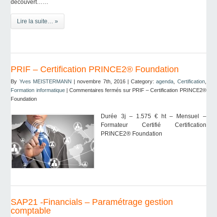
découvert……
Lire la suite… »
PRIF – Certification PRINCE2® Foundation
By
Yves MEISTERMANN
| novembre 7th, 2016 | Category:
agenda
,
Certification
,
Formation informatique
|
Commentaires fermés
sur PRIF – Certification PRINCE2®
Foundation
Durée 3j – 1.575 € ht – Mensuel –
Formateur Certifié Certification
PRINCE2® Foundation
SAP21 -Financials – Paramétrage gestion
comptable