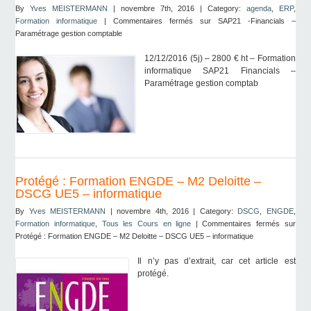
By
Yves MEISTERMANN
| novembre 7th, 2016 | Category:
agenda
,
ERP
,
Formation informatique
|
Commentaires fermés
sur SAP21 -Financials –
Paramétrage gestion comptable
12/12/2016 (5j) – 2800 € ht – Formation
informatique SAP21 Financials –
Paramétrage gestion comptab
Protégé : Formation ENGDE – M2 Deloitte –
DSCG UE5 – informatique
By
Yves MEISTERMANN
| novembre 4th, 2016 | Category:
DSCG
,
ENGDE
,
Formation informatique
,
Tous les Cours en ligne
|
Commentaires fermés
sur
Protégé : Formation ENGDE – M2 Deloitte – DSCG UE5 – informatique
Il n’y pas d’extrait, car cet article est
protégé.