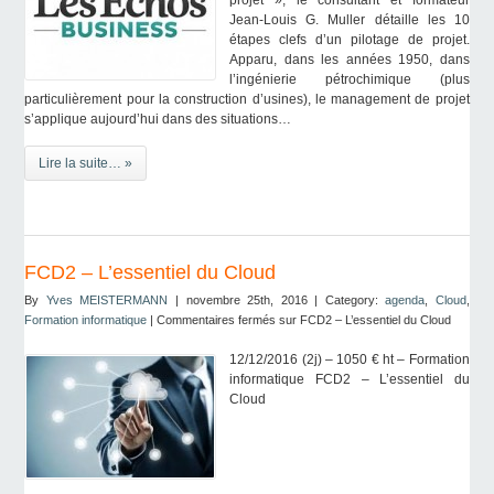
projet », le consultant et formateur
Jean-Louis G. Muller détaille les 10
étapes clefs d’un pilotage de projet.
Apparu, dans les années 1950, dans
l’ingénierie pétrochimique (plus
particulièrement pour la construction d’usines), le management de projet
s’applique aujourd’hui dans des situations…
Lire la suite… »
FCD2 – L’essentiel du Cloud
By
Yves MEISTERMANN
| novembre 25th, 2016 | Category:
agenda
,
Cloud
,
Formation informatique
|
Commentaires fermés
sur FCD2 – L’essentiel du Cloud
12/12/2016 (2j) – 1050 € ht – Formation
informatique FCD2 – L’essentiel du
Cloud