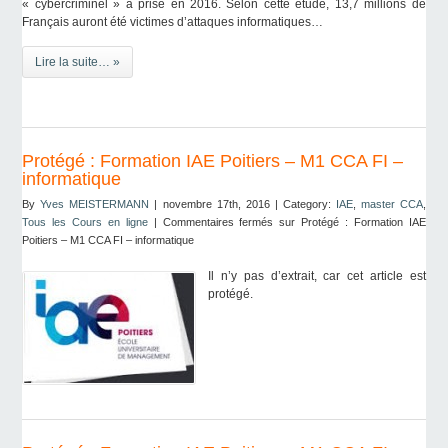
« cybercriminel » a prise en 2016. Selon cette étude, 13,7 millions de
Français auront été victimes d’attaques informatiques…
Lire la suite… »
Protégé : Formation IAE Poitiers – M1 CCA FI –
informatique
By
Yves MEISTERMANN
| novembre 17th, 2016 | Category:
IAE
,
master CCA
,
Tous les Cours en ligne
|
Commentaires fermés
sur Protégé : Formation IAE
Poitiers – M1 CCA FI – informatique
Il n’y pas d’extrait, car cet article est
protégé.