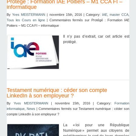
Protégé : Formation IAE Poitiers – M1 CCA FI –
informatique
By
Yves MEISTERMANN
| novembre 15th, 2016 | Category:
IAE
,
master CCA
,
Tous les Cours en ligne
|
Commentaires fermés
sur Protégé : Formation IAE
Poitiers – M1 CCA FI – informatique
Il n’y pas d’extrait, car cet article est
protégé.
Testament numérique : céder son compte
LinkedIn à son employeur ?
By
Yves MEISTERMANN
| novembre 15th, 2016 | Category:
Formation
informatique
,
News
|
Commentaires fermés
sur Testament numérique : céder son
compte LinkedIn à son employeur ?
La « loi pour une République
Numérique » permet aux citoyens de