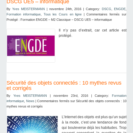
DSCG UE5 – informatique
By
Yves MEISTERMANN
| novembre 24th, 2016 | Category:
DSCG
,
ENGDE
,
Formation informatique
,
Tous les Cours en ligne
|
Commentaires fermés
sur
Protégé : Formation ENGDE – M2 Classique – DSCG UE5 – informatique
Il n’y pas d’extrait, car cet article est
protégé.
Sécurité des objets connectés : 10 mythes revus
et corrigés
By
Yves MEISTERMANN
| novembre 23rd, 2016 | Category:
Formation
informatique
,
News
|
Commentaires fermés
sur Sécurité des objets connectés : 10
mythes revus et corrigés
L’Internet des objets est plus qu’un sujet
à la mode, c’est une tendance de fond
qui bouleverse déjà les habitudes. Trop