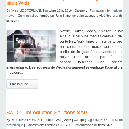
sites Web
By
Yves MEISTERMANN
| octobre 26th, 2016 | Category:
Formation informatique
,
News
|
Commentaires fermés
sur Une immense cyberattaque a visé des grands
sites Web
Netflix, Twitter, Spotify, Amazon, eBay
ainsi que ceux de médias comme CNN
ou le New York Times ont été perturbés
ou complètement inaccessibles une
partie de la journée de vendredi en
raison d’une attaque par déni de
service touchant une société
intermédiaire. Des soutiens de Wikileaks auraient revendiqué l’opération.
Plusieurs…
Lire la suite… »
SAP01- Introduction Solutions SAP
By
Yves MEISTERMANN
| octobre 26th, 2016 | Category:
agenda
,
ERP
,
Formation
informatique
|
Commentaires fermés
sur SAP01- Introduction Solutions SAP