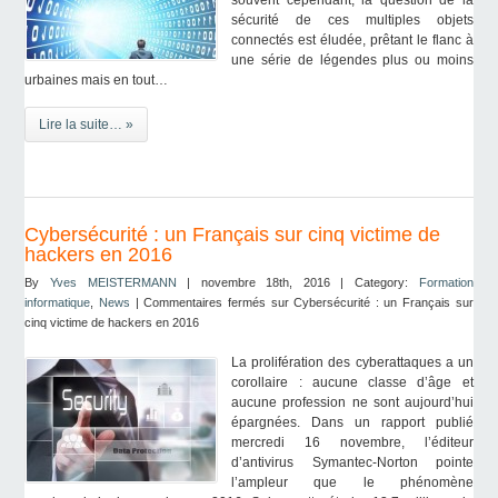
souvent cependant, la question de la
sécurité de ces multiples objets
connectés est éludée, prêtant le flanc à
une série de légendes plus ou moins
urbaines mais en tout…
Lire la suite… »
Cybersécurité : un Français sur cinq victime de
hackers en 2016
By
Yves MEISTERMANN
| novembre 18th, 2016 | Category:
Formation
informatique
,
News
|
Commentaires fermés
sur Cybersécurité : un Français sur
cinq victime de hackers en 2016
La prolifération des cyberattaques a un
corollaire : aucune classe d’âge et
aucune profession ne sont aujourd’hui
épargnées. Dans un rapport publié
mercredi 16 novembre, l’éditeur
d’antivirus Symantec-Norton pointe
l’ampleur que le phénomène