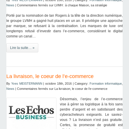
By
Yves MEISTERMANN
| octobre 20th, 2016 | Category:
Formation informatique
,
News
|
Commentaires fermés
sur LVMH : à chaque Maison, sa stratégie
Porté par la nomination de Ian Rogers à la tête de la direction numérique,
le groupe LVMH a gagné huit places en un an. Il privilégie une approche
par marque, se refusant à la centralisation. Les marques de luxe ont
longtemps refusé d’investir dans l’e-commerce, considérant le digital
comme un canal…
Lire la suite… »
La livraison, le coeur de l’e-commerce
By
Yves MEISTERMANN
| octobre 18th, 2016 | Category:
Formation informatique
,
News
|
Commentaires fermés
sur La livraison, le coeur de l’e-commerce
Désormais, l’enjeu de l’e-commerce
vise à gérer sa logistique à la fois sans
perdre d’argent et en satisfaisant des
cyberacheteurs exigeants. Le saviez-
vous ? La livraison n’est pas gratuite.
Certes, la promesse de gratuité est