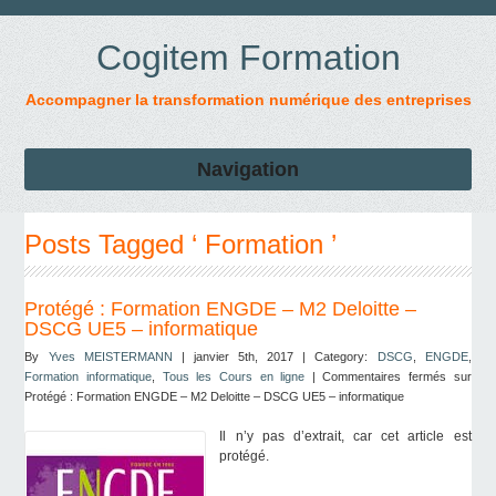
Cogitem Formation
Accompagner la transformation numérique des entreprises
Navigation
Posts Tagged ‘ Formation ’
Protégé : Formation ENGDE – M2 Deloitte –
DSCG UE5 – informatique
By
Yves MEISTERMANN
| janvier 5th, 2017 | Category:
DSCG
,
ENGDE
,
Formation informatique
,
Tous les Cours en ligne
|
Commentaires fermés
sur
Protégé : Formation ENGDE – M2 Deloitte – DSCG UE5 – informatique
Il n’y pas d’extrait, car cet article est
protégé.