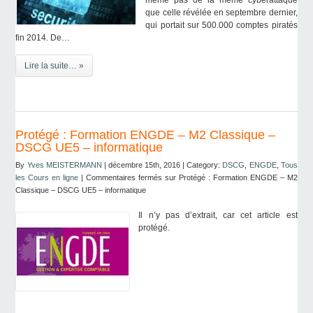
même pas de la même cyberattaque
que celle révélée en septembre dernier,
qui portait sur 500.000 comptes piratés
fin 2014. De…
Lire la suite… »
Protégé : Formation ENGDE – M2 Classique –
DSCG UE5 – informatique
By
Yves MEISTERMANN
| décembre 15th, 2016 | Category:
DSCG
,
ENGDE
,
Tous
les Cours en ligne
|
Commentaires fermés
sur Protégé : Formation ENGDE – M2
Classique – DSCG UE5 – informatique
Il n’y pas d’extrait, car cet article est
protégé.