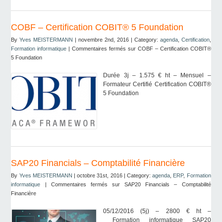
COBF – Certification COBIT® 5 Foundation
By
Yves MEISTERMANN
| novembre 2nd, 2016 | Category:
agenda
,
Certification
,
Formation informatique
|
Commentaires fermés
sur COBF – Certification COBIT®
5 Foundation
Durée 3j – 1.575 € ht – Mensuel –
Formateur Certifié Certification COBIT®
5 Foundation
SAP20 Financials – Comptabilité Financière
By
Yves MEISTERMANN
| octobre 31st, 2016 | Category:
agenda
,
ERP
,
Formation
informatique
|
Commentaires fermés
sur SAP20 Financials – Comptabilité
Financière
05/12/2016 (5j) – 2800 € ht –
Formation informatique SAP20