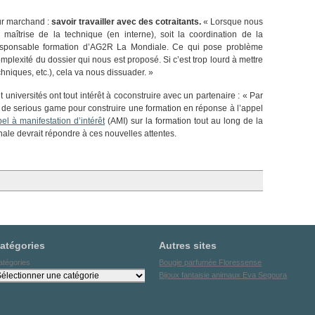
eur marchand :
savoir travailler avec des cotraitants.
« Lorsque nous
 maîtrise de la technique (en interne), soit la coordination de la
a responsable formation d’AG2R La Mondiale. Ce qui pose problème
mplexité du dossier qui nous est proposé. Si c’est trop lourd à mettre
hniques, etc.), cela va nous dissuader. »
 universités ont tout intérêt à coconstruire avec un partenaire : « Par
up de serious game pour construire une formation en réponse à l’appel
l à manifestation d’intérêt
(AMI) sur la formation tout au long de la
nale devrait répondre à ces nouvelles attentes.
atégories
Autres sites
atégories
Bougie parfumée Floressense
Bijoux fantaisie animaux Eva Segoura