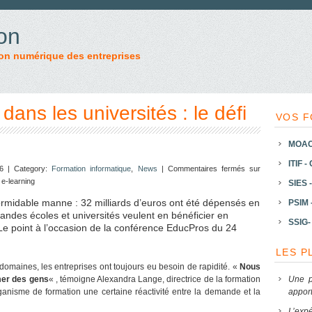
on
on numérique des entreprises
ans les universités : le défi
VOS F
MOAC 
ITIF -
6 | Category:
Formation informatique
,
News
|
Commentaires fermés
sur
 e-learning
SIES -
ormidable manne : 32 milliards d’euros ont été dépensés en
PSIM 
andes écoles et universités veulent en bénéficier en
SSIG- 
Le point à l’occasion de la conférence EducPros du 24
LES P
omaines, les entreprises ont toujours eu besoin de rapidité. «
Nous
mer des gens
« , témoigne Alexandra Lange, directrice de la formation
Une p
anisme de formation une certaine réactivité entre la demande et la
apport
L’expé