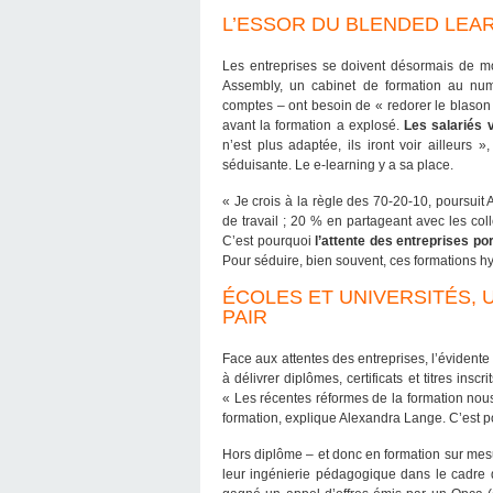
L’ESSOR DU BLENDED LEA
Les entreprises se doivent désormais de mot
Assembly, un cabinet de formation au numé
comptes – ont besoin de « redorer le blason 
avant la formation a explosé.
Les salariés 
n’est plus adaptée, ils iront voir ailleurs 
séduisante. Le e-learning y a sa place.
« Je crois à la règle des 70-20-10, poursuit 
de travail ; 20 % en partageant avec les col
C’est pourquoi
l’attente des entreprises po
Pour séduire, bien souvent, ces formations hy
ÉCOLES ET UNIVERSITÉS,
PAIR
Face aux attentes des entreprises, l’évident
à délivrer diplômes, certificats et titres ins
« Les récentes réformes de la formation nous
formation, explique Alexandra Lange. C’est po
Hors diplôme – et donc en formation sur mesu
leur ingénierie pédagogique dans le cadre d