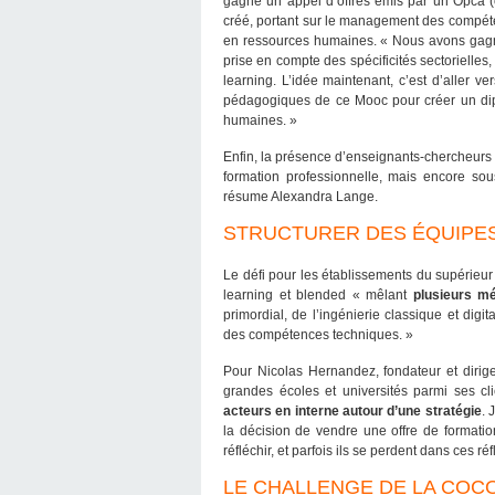
gagné un appel d’offres émis par un Opca (o
créé, portant sur le management des compéten
en ressources humaines. « Nous avons gagn
prise en compte des spécificités sectorielle
learning. L’idée maintenant, c’est d’aller ver
pédagogiques de ce Mooc pour créer un dipl
humaines. »
Enfin, la présence d’enseignants-chercheurs 
formation professionnelle, mais encore so
résume Alexandra Lange.
STRUCTURER DES ÉQUIPES
Le défi pour les établissements du supérieur 
learning et blended « mêlant
plusieurs mé
primordial, de l’ingénierie classique et digit
des compétences techniques. »
Pour Nicolas Hernandez, fondateur et dirig
grandes écoles et universités parmi ses c
acteurs en interne autour d’une stratégie
. 
la décision de vendre une offre de formatio
réfléchir, et parfois ils se perdent dans ces réf
LE CHALLENGE DE LA COC