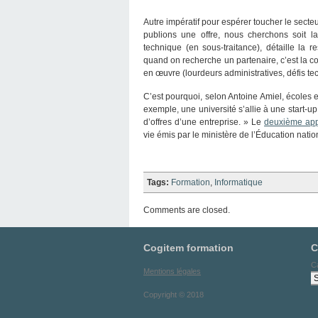
Autre impératif pour espérer toucher le sect
publions une offre, nous cherchons soit la
technique (en sous-traitance), détaille l
quand on recherche un partenaire, c’est la co
en œuvre (lourdeurs administratives, défis tec
C’est pourquoi, selon Antoine Amiel, écoles et
exemple, une université s’allie à une start-
d’offres d’une entreprise. » Le
deuxième appe
vie émis par le ministère de l’Éducation natio
Tags:
Formation
,
Informatique
Comments are closed.
Cogitem formation
C
C
Mentions légales
Copyright © 2018