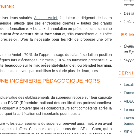
exemp
RNING
Des tar
iver leurs salariés.
Antoine Amiel
, fondateur et dirigeant de Learn
1 sit
rique, atteste que ses entreprises clientes – toutes des grands
de la formation ». « Le taux d’annulation en présentiel une semaine
veulent être acteurs de la formation
et, s’ils considèrent que l’offre
LES 
», précise-t-il. D’où la nécessité pour les RH de proposer une offre
Évalu
en lig
Antoine Amiel : 70 % de l’apprentissage du salarié se fait en position
lègues lors d’échanges informels ; 10 % en formation présentielle. »
Suppo
rte beaucoup sur le mix présentiel-distanciel, ou blended learning
.
brides ne doivent pas mobiliser le salarié plus de deux jours.
DERNI
 UNE INGÉNIERIE PÉDAGOGIQUE HORS
Locat
Forma
e plus-value des établissements du supérieur repose sur leur capacité
VIDEO
crits au RNCP
(Répertoire national des certifications professionnelles)
.
 obligent à prouver que les collaborateurs sont compétents après la
Le mar
urquoi la certification est importante pour nous. »
Faceb
re –, les établissements du supérieur peuvent aussi mettre en avant
banqu
’appels d’offres. C’est par exemple le cas de l’IAE de Caen, qui a
SIEN 