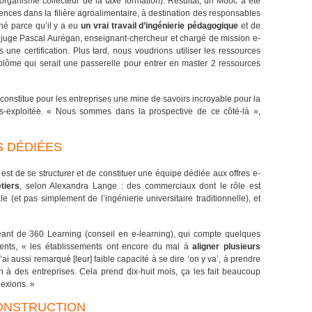
rganisme collecteur de la taxe formation). Résultat, un Mooc a été
ces dans la filière agroalimentaire, à destination des responsables
é parce qu’il y a eu
un vrai travail d’ingénierie pédagogique
et de
s, juge Pascal Aurégan, enseignant-chercheur et chargé de mission e-
s une certification. Plus tard, nous voudrions utiliser les ressources
ôme qui serait une passerelle pour entrer en master 2 ressources
constitue pour les entreprises une mine de savoirs incroyable pour la
us-exploitée. « Nous sommes dans la prospective de ce côté-là »,
 DÉDIÉES
est de se structurer et de constituer une équipe dédiée aux offres e-
tiers
, selon Alexandra Lange : des commerciaux dont le rôle est
ale (et pas simplement de l’ingénierie universitaire traditionnelle), et
eant de 360 Learning (conseil en e-learning), qui compte quelques
lients, « les établissements ont encore du mal à
aligner plusieurs
J’ai aussi remarqué [leur] faible capacité à se dire ‘on y va’, à prendre
n à des entreprises. Cela prend dix-huit mois, ça les fait beaucoup
lexions. »
ONSTRUCTION