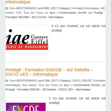
Informatique
By
Yves MEISTERMANN
| avril 26th, 2017 | Category:
Formation informatique
,
IAE
,
master CCA
,
Tous les Cours en ligne
|
Commentaires fermés
sur Protégé :
Formation IAE Eiffel – M1 CCA FA – Informatique
Il n’y pas d’extrait, car cet article est
protégé.
Protégé : Formation ENGDE – M2 Deloitte –
DSCG UE5 – informatique
By
Yves MEISTERMANN
| avril 25th, 2017 | Category:
DSCG
,
ENGDE
,
Formation
informatique
,
Non classé
,
Tous les Cours en ligne
|
Commentaires fermés
sur
Protégé : Formation ENGDE – M2 Deloitte – DSCG UE5 – informatique
Il n’y pas d’extrait, car cet article est
protégé.