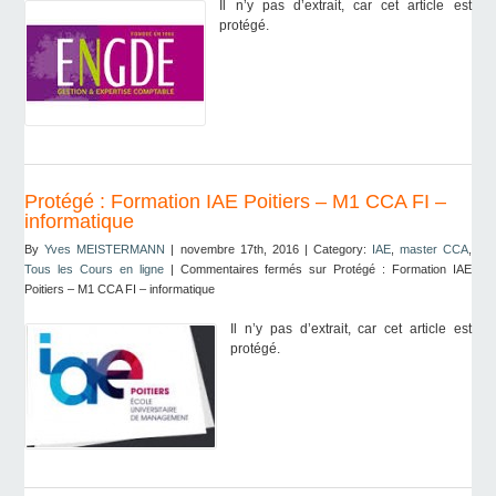
Il n’y pas d’extrait, car cet article est
protégé.
Protégé : Formation IAE Poitiers – M1 CCA FI –
informatique
By
Yves MEISTERMANN
| novembre 17th, 2016 | Category:
IAE
,
master CCA
,
Tous les Cours en ligne
|
Commentaires fermés
sur Protégé : Formation IAE
Poitiers – M1 CCA FI – informatique
Il n’y pas d’extrait, car cet article est
protégé.