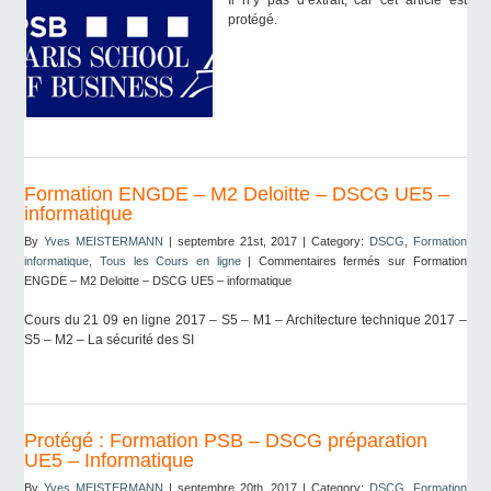
Il n’y pas d’extrait, car cet article est
protégé.
Formation ENGDE – M2 Deloitte – DSCG UE5 –
informatique
By
Yves MEISTERMANN
| septembre 21st, 2017 | Category:
DSCG
,
Formation
informatique
,
Tous les Cours en ligne
|
Commentaires fermés
sur Formation
ENGDE – M2 Deloitte – DSCG UE5 – informatique
Cours du 21 09 en ligne 2017 – S5 – M1 – Architecture technique 2017 –
S5 – M2 – La sécurité des SI
Protégé : Formation PSB – DSCG préparation
UE5 – Informatique
By
Yves MEISTERMANN
| septembre 20th, 2017 | Category:
DSCG
,
Formation