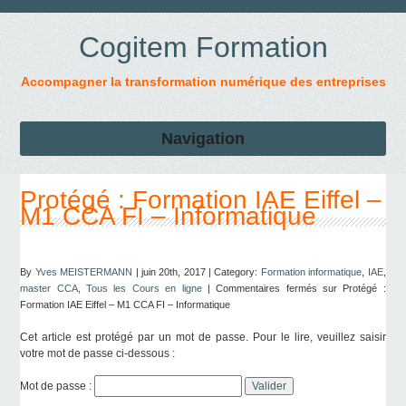
Cogitem Formation
Accompagner la transformation numérique des entreprises
Navigation
Protégé : Formation IAE Eiffel –
M1 CCA FI – Informatique
By
Yves MEISTERMANN
| juin 20th, 2017 | Category:
Formation informatique
,
IAE
,
master CCA
,
Tous les Cours en ligne
|
Commentaires fermés
sur Protégé :
Formation IAE Eiffel – M1 CCA FI – Informatique
Cet article est protégé par un mot de passe. Pour le lire, veuillez saisir
votre mot de passe ci-dessous :
Mot de passe :