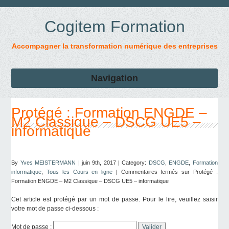
Cogitem Formation
Accompagner la transformation numérique des entreprises
Navigation
Protégé : Formation ENGDE –
M2 Classique – DSCG UE5 –
informatique
By
Yves MEISTERMANN
| juin 9th, 2017 | Category:
DSCG
,
ENGDE
,
Formation
informatique
,
Tous les Cours en ligne
|
Commentaires fermés
sur Protégé :
Formation ENGDE – M2 Classique – DSCG UE5 – informatique
Cet article est protégé par un mot de passe. Pour le lire, veuillez saisir
votre mot de passe ci-dessous :
Mot de passe :