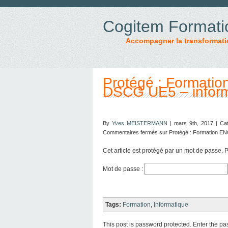
Cogitem Formati
Accompagner la transformati
Protégé : Formati
DSCG UE5 – inform
By
Yves MEISTERMANN
| mars 9th, 2017 | Ca
Commentaires fermés
sur Protégé : Formation E
Cet article est protégé par un mot de passe. Po
Mot de passe :
Tags:
Formation
,
Informatique
This post is password protected. Enter the p