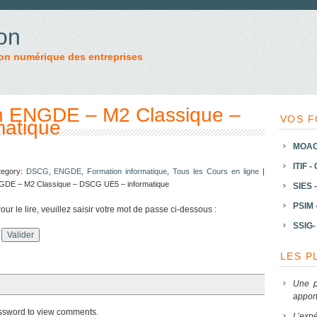
on
on numérique des entreprises
on ENGDE – M2 Classique –
VOS F
atique
MOAC 
ITIF -
tegory:
DSCG
,
ENGDE
,
Formation informatique
,
Tous les Cours en ligne
|
NGDE – M2 Classique – DSCG UE5 – informatique
SIES -
PSIM 
ur le lire, veuillez saisir votre mot de passe ci-dessous :
SSIG- 
LES P
Une p
apport
assword to view comments.
L’expé