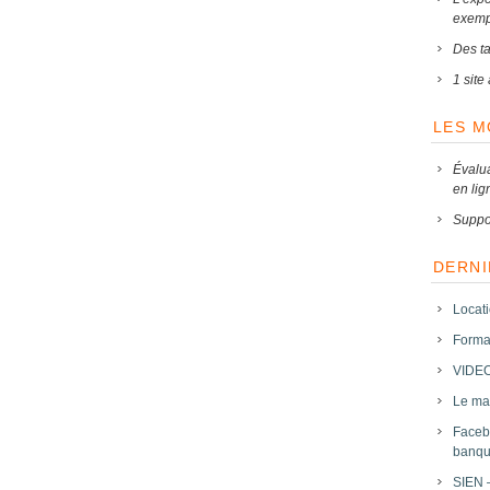
exemp
Des tar
1 sit
LES 
Évalu
en lig
Suppo
DERNI
Locat
Forma
VIDEO
Le mar
Faceb
banqu
SIEN 