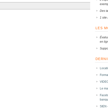
exemp
Des tar
1 sit
LES 
Évalu
en lig
Suppo
DERNI
Locat
Forma
VIDEO
Le mar
Faceb
banqu
SIEN 