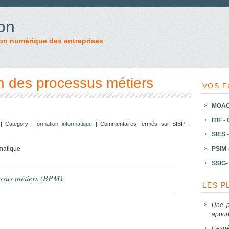
on
on numérique des entreprises
n des processus métiers
VOS F
MOAC 
ITIF -
 | Category:
Formation informatique
|
Commentaires fermés
sur SIBP –
SIES -
rmatique
PSIM 
SSIG- 
ssus métiers (BPM)
LES P
Une p
apport
L’expé