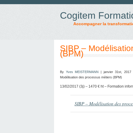
Cogitem Formati
Accompagner la transformati
SIBP – Modélisatio
(BPM)
By
Yves MEISTERMANN
| janvier 31st, 2017
Modélisation des processus métiers (BPM)
13/02/2017 (3j) – 1470 € ht – Formation info
SIBP – Modélisation des proce