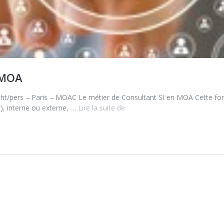
 MOA
80 € ht/pers – Paris – MOAC Le métier de Consultant SI en MOA Cette fo
), interne ou externe, …
Lire la suite de
MOAC
–
Le
métier
de
Consultant
SI
en
MOA